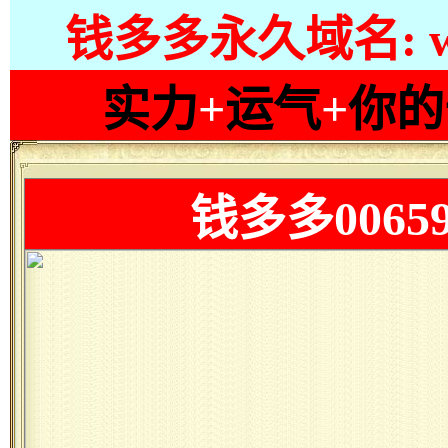
钱多多永久域名: w
实力
+
运气
+
你的
钱多多00659