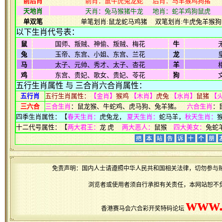
前后肖
前肖：鼠牛虎兔龙蛇 后肖：马羊猴鸡狗猪
天地肖
天肖：兔马猴猪牛龙 地肖：蛇羊鸡狗鼠虎
单双笔
单笔划肖:鼠龙蛇马鸡猪 双笔划肖:牛虎兔羊猴狗
以下生肖代号表：
鼠
国师、叛贼、神偷、叛贼、梅花
牛
兔
玉帝、东宫、小姐、东宫、兰花
龙
马
太子、元帅、秀才、太子、杏花
羊
鸡
东宫、贵妃、歌女、贵妃、苓花
狗
五行生肖属性 与 三合肖六合肖属性：
五行肖
五行生肖属性：
【金肖】
猴鸡
【木肖】
虎兔
【水肖】
鼠猪
【
三六合
三合生肖
：鼠龙猴、牛蛇鸡、虎马狗、兔羊猪。
六合生肖
：
四季生肖属性：【
春天生肖：
虎兔龙，
夏天生肖：
蛇马羊，
秋天生肖：
十二代号属性：【
两大君王：
龙 虎
两大恶人：
鼠猴
四大美女：
兔蛇
免责声明：国内人士请遵照中华人民共和国相关法律，切勿参与
浏览者或使用者须自行承担有关责任，本网站恕不
www.
香港赛马会六合彩开奖特码论坛