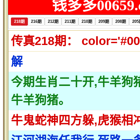
钱多多00659.