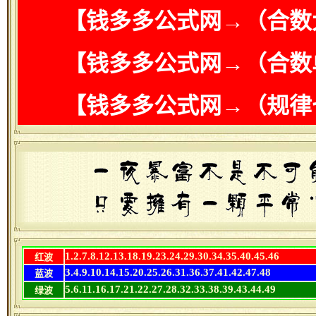
【钱多多公式网→（合数
【钱多多公式网→（合数
【钱多多公式网→（规律
1.2.7.8.12.13.18.19.23.24.29.30.34.35.40.45.46
红波
3.4.9.10.14.15.20.25.26.31.36.37.41.42.47.48
蓝波
5.6.11.16.17.21.22.27.28.32.33.38.39.43.44.49
绿波