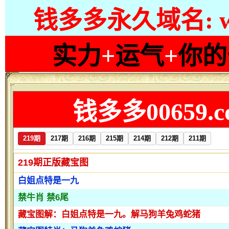
钱多多永久域名: w
实力
+
运气
+
你的
钱多多00659.c