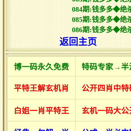
084期:钱多多◆
085期:钱多多◆
086期:钱多多◆
返回主页
博一码永久免费
特码专家→半
平特王解玄机肖
公开四肖中特
白姐一肖平特王
玄机一码大公