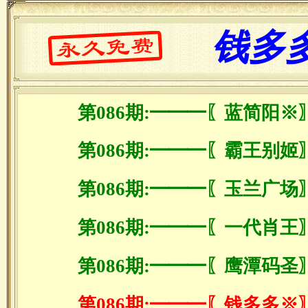
钱多
第086期:━━━〖蓝简阳※
第086期:━━━〖霸王别姬
第086期:━━━〖玉兰广场
第086期:━━━〖一代肖王
第086期:━━━〖鹰潭码圣
第086期:━━━〖钱多多※