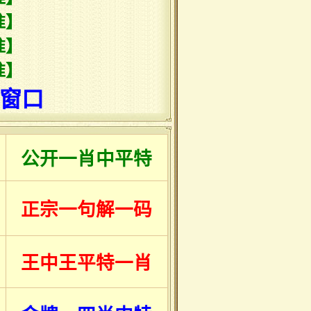
准】
准】
准】
窗口
公开一肖中平特
正宗一句解一码
王中王平特一肖