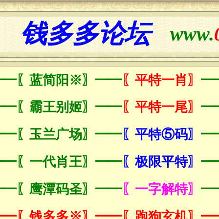
钱多多论坛
www.
━━━〖蓝简阳※〗━━
〖平特一肖〗
━
━━━〖霸王别姬〗━━
〖平特一尾〗
━
━━━〖玉兰广场〗━━
〖平特⑤码〗
━
━━━〖一代肖王〗━━
〖极限平特〗
━
━━━〖鹰潭码圣〗━━
〖一字解特〗
━
━━━〖钱多多※〗━━
〖跑狗玄机〗
━