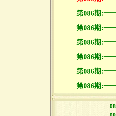
第086期:
第086期:
第086期:
第086期:
第086期:
第086期:
0
0