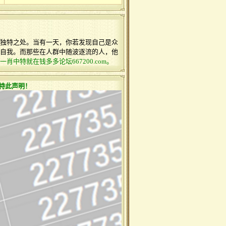
独特之处。当有一天，你若发现自己是众
自我。而那些在人群中随波逐流的人，他
一肖中特
就在钱多多论坛667200.com。
特此声明！