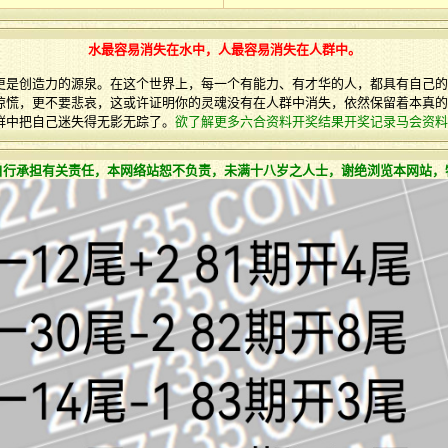
水最容易消失在水中，人最容易消失在人群中。
更是创造力的源泉。在这个世界上，每一个有能力、有才华的人，都具有自己的
惊慌，更不要悲哀，这或许证明你的灵魂没有在人群中消失，依然保留着本真的
群中把自己迷失得无影无踪了。
欲了解更多
六合资料开奖结果开奖记录马会资料
自行承担有关责任，本网络站恕不负责，未满十八岁之人士，谢绝浏览本网站，