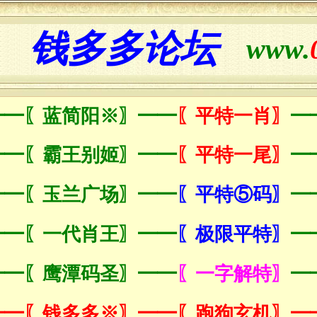
钱多多论坛
www.
━━━〖蓝简阳※〗━━
〖平特一肖〗
━
━━━〖霸王别姬〗━━
〖平特一尾〗
━
━━━〖玉兰广场〗━━
〖平特⑤码〗
━
━━━〖一代肖王〗━━
〖极限平特〗
━
━━━〖鹰潭码圣〗━━
〖一字解特〗
━
━━━〖钱多多※〗━━
〖跑狗玄机〗
━