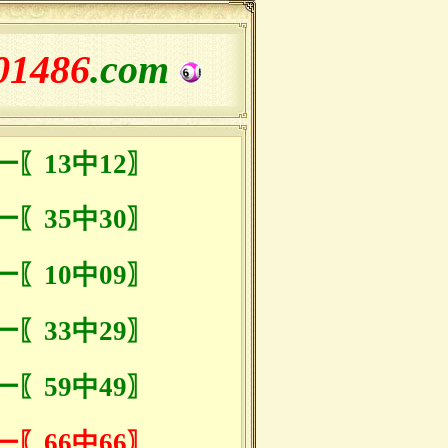
01486
.com
━〖13中12〗
━〖35中30〗
━〖10中09〗
━〖33中29〗
━〖59中49〗
━〖66中66〗