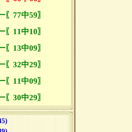
━〖77中59〗
━〖11中10〗
━〖13中09〗
━〖32中29〗
━〖11中09〗
━〖30中29〗
45)
49)