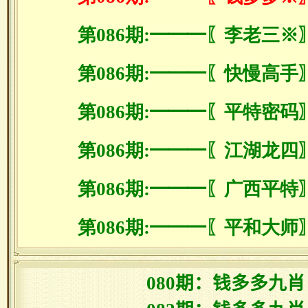
第086期:━━━〖李老三※
第086期:━━━〖快慢高手
第086期:━━━〖平特密码
第086期:━━━〖江湖龙四
第086期:━━━〖广西平特
第086期:━━━〖平和大师
080期：钱多多九