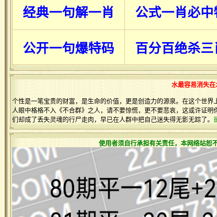
经典一句解一肖
公式一肖必中
公开一句爆特码
百分百绝杀三
水最容易消失在
个性是一笔宝贵的财富，是生命的价值，更是创造力的源泉。在这个世界
人眼中格格不入《不合群》之人，请不要惊慌，更不要悲哀，这或许证明
们却成了丢失灵魂的行尸走肉，早已在人群中把自己迷失得无影无踪了。
使用者须自行承担有关责任，本网络站恕