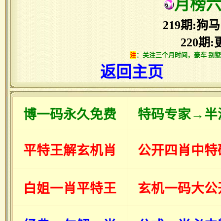
月榜
219期:狗
220期
注
：关注三个月时间，豪车 别墅
返回主页
博一码永久免费
特码专家→半
平特王解玄机肖
公开四肖中特
白姐一肖平特王
玄机一码大公