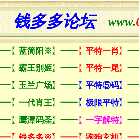
钱多多论坛
www.
━━━〖蓝简阳※〗━━
〖平特一肖〗
━
━━━〖霸王别姬〗━━
〖平特一尾〗
━
━━━〖玉兰广场〗━━
〖平特⑤码〗
━
━━━〖一代肖王〗━━
〖极限平特〗
━
━━━〖鹰潭码圣〗━━
〖一字解特〗
━
━━━〖钱多多※〗━━
〖跑狗玄机〗
━