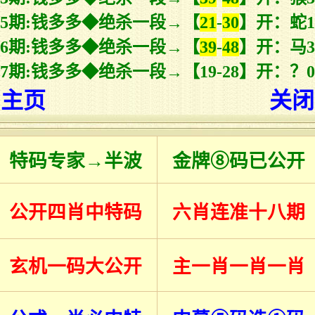
15期:钱多多◆绝杀一段→【
21
-
30
】开：蛇1
16期:钱多多◆绝杀一段→【
39
-
48
】开：马3
17期:钱多多◆绝杀一段→【19-28】开：？0
回主页
关闭
特码专家→半波
金牌⑧码已公开
公开四肖中特码
六肖连准十八期
玄机一码大公开
主一肖一肖一肖