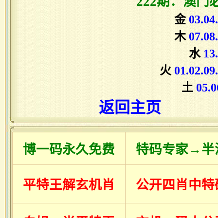
222期：澳
金
03.04.
木
07.08.
水
13.
火
01.02.09.
土
05.0
返回主页
博一码永久免费
特码专家→半
平特王解玄机肖
公开四肖中特