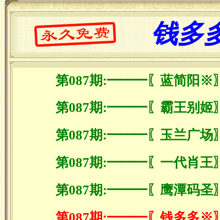
钱多
第087期:━━━〖蓝简阳※
第087期:━━━〖霸王别姬
第087期:━━━〖玉兰广场
第087期:━━━〖一代肖王
第087期:━━━〖鹰潭码圣
第087期:━━━〖钱多多※