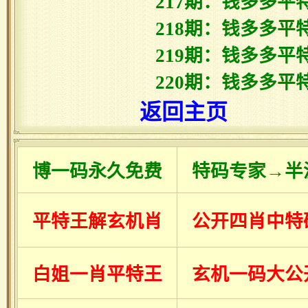
217期：钱多多平
218期：钱多多平
219期：钱多多平
220期：钱多多平
返回主页
博一码永久免费
特码专家→半
平特王解玄机肖
公开四肖中特
白姐一肖平特王
玄机一码大公