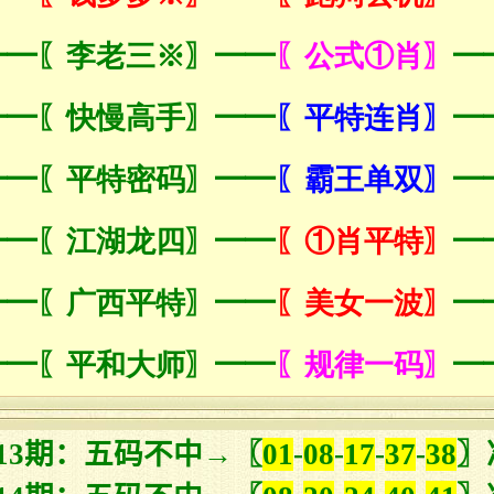
━━━〖李老三※〗━━
〖公式①肖〗
━
━━━〖快慢高手〗━━
〖平特连肖〗
━
━━━〖平特密码〗━━
〖霸王单双〗
━
━━━〖江湖龙四〗━━
〖①肖平特〗
━
━━━〖广西平特〗━━
〖美女一波〗
━
━━━〖平和大师〗━━
〖规律一码〗
━
213期：五码不中→〖
01
-
08
-
17
-
37
-
38
〗