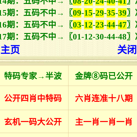
214期：五码不中→〖
08
-
20
-
24
-
40
-
41
〗
215期：五码不中→〖
09
-
15
-
29
-
35
-
39
〗
216期：五码不中→〖
03
-
12
-
23
-
44
-
47
〗
17期：五码不中→〖01-12-30-44-48
回主页
关闭
特码专家→半波
金牌⑧码已公开
公开四肖中特码
六肖连准十八期
玄机一码大公开
主一肖一肖一肖