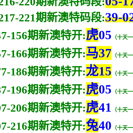
05-1
216-220期新澳特码段:
39
-
0
217-221期新澳特码段:
虎
05
47-156期新澳特开:
（十天一
马37
57-166期新澳特开:
（十天一
龙15
77-186期新澳特开:
（十天一
虎
05
87-196期新澳特开:
（十天一
虎
41
97-206期新澳特开:
（十天一
兔
40
07-216期新澳特开:
（十天一