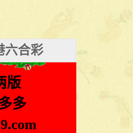
港六合彩
两版
多多
.com