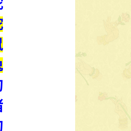
蛇
蛇
鼠
兔
狗
猪
狗